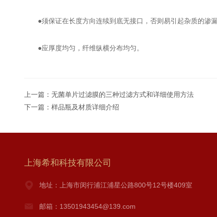
●须保证在长度方向连续到底无接口，否则易引起杂质的渗
●应厚度均匀，纤维纵横分布均匀。
上一篇：
无菌单片过滤膜的三种过滤方式和详细使用方法
下一篇：
样品瓶及材质详细介绍
上海希和科技有限公司
地址：上海市闵行浦江浦星公路800号12号楼409室
邮箱：13501943454@139.com