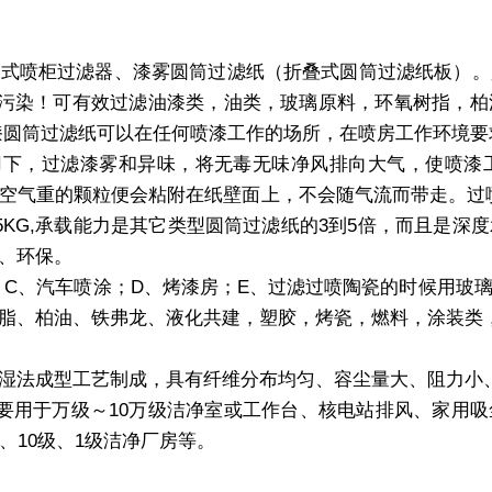
式喷柜过滤器、漆雾圆筒过滤纸（折叠式圆筒过滤纸板）。
再污染！可有效过滤油漆类，油类，玻璃原料，环氧树指，
油漆圆筒过滤纸可以在任何喷漆工作的场所，在喷房工作环境
下，过滤漆雾和异味，将无毒无味净风排向大气，使喷漆工
空气重的颗粒便会粘附在纸壁面上，不会随气流而带走。过
5KG,承载能力是其它类型圆筒过滤纸的3到5倍，而且是深
、环保。
C、汽车喷涂；D、烤漆房；E、过滤过喷陶瓷的时候用玻璃
脂、柏油、铁弗龙、液化共建，塑胶，烤瓷，燃料，涂装类
法成型工艺制成，具有纤维分布均匀、容尘量大、阻力小、
要用于万级～10万级洁净室或工作台、核电站排风、家用吸
级、10级、1级洁净厂房等。