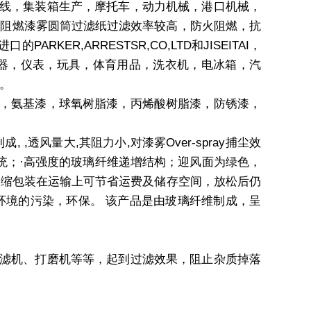
线，集装箱生产，摩托车，动力机械，港口机械，
式阻燃漆雾圆筒过滤纸过滤效率较高，防火阻燃，抗
R,ARRESTSR,CO,LTD和JISEITAI，
电器，仪表，玩具，体育用品，洗衣机，电冰箱，汽
。
，氨基漆，球氧树脂漆，丙烯酸树脂漆，防锈漆，
风量大,其阻力小,对漆雾Over-spray捕尘效
收系统；·高强度的玻璃纤维递增结构；迎风面为绿色，
·压缩包装在运输上可节省运费及储存空间，放松后仍
环境的污染，环保。 该产品是由玻璃纤维制成，呈
滤机、打磨机等等，起到过滤效果，阻止杂质掉落