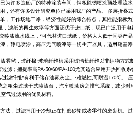
为许多造船厂的特种涂装车间，钢板除锈喷涂预处理流水
用，还有许多设计研究单位已采用我厂的产品。 多层折叠
场地干净，经济性能好的综合特点，其性能指标为进口的PARKE
雾截获量，滤纸的再生效率等方面还优于进口纸，现已广泛用于
套喷漆流水线上，*可代替进口滤纸，价格大大低于同类产品
，静电喷涂，高压无气喷漆等一切生产器具，适用硝基漆
玻纤棉·玻璃纤维棉采用玻璃长纤维以非织物方式制成, ,透
滤；捕捉率高PA-50/60/PA-100尤其适合应用开热回
过滤纤维*有利于储存油雾灰尘。·难燃性,可耐温170℃。
统之粗尘过滤干式喷漆台，汽车喷漆房之排气系统，减少对
效空气过滤用的优良材料。
法，过滤掉用于冷却正在打磨砂轮或者零件的磨齿机、过