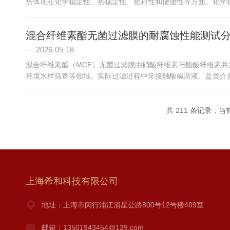
势体现在化学稳定性、热稳定性、密封性和便捷性等方面。化学稳定
混合纤维素酯无菌过滤膜的耐腐蚀性能测试
2026-05-18
混合纤维素酯（MCE）无菌过滤膜由硝酸纤维素与醋酸纤维素
环境水样筛查等领域。实际过滤过程中常接触酸碱溶液、盐类介质、
共 211 条记录，当前 
上海希和科技有限公司
地址：上海市闵行浦江浦星公路800号12号楼409室
邮箱：13501943454@139.com