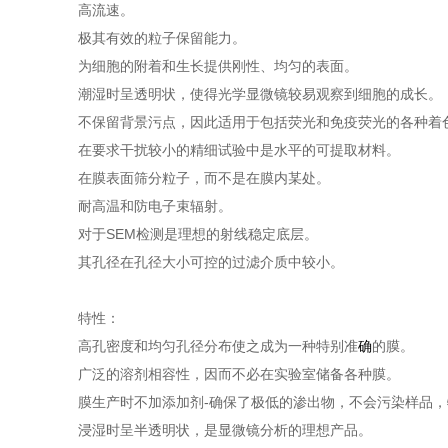
高流速。
极其有效的粒子保留能力。
为细胞的附着和生长提供刚性、均匀的表面。
潮湿时呈透明状，使得光学显微镜较易观察到细胞的成长。
不保留背景污点，因此适用于包括荧光和免疫荧光的各种着
在要求干扰较小的精细试验中是水平的可提取材料。
在膜表面筛分粒子，而不是在膜内某处。
耐高温和防电子束辐射。
对于SEM检测是理想的射线稳定底层。
其孔径在孔径大小可控的过滤介质中较小。
特性：
高孔密度和均匀孔径分布使之成为一种特别准
确
的膜。
广泛的溶剂相容性，因而不必在实验室储备各种膜。
膜生产时不加添加剂-确保了极低的渗出物，不会污染样品，
浸湿时呈半透明状，是显微镜分析的理想产品。