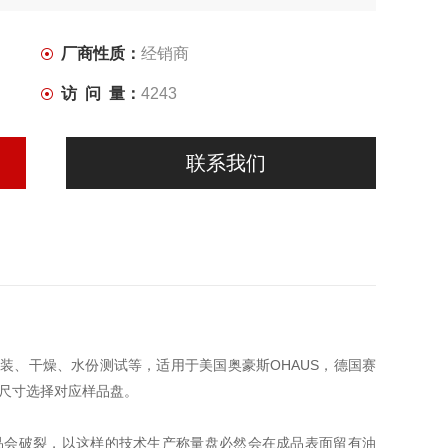
厂商性质：
经销商
访 问 量：
4243
联系我们
中的称量、分装、干燥、水份测试等，适用于美国奥豪斯OHAUS，德国赛
盘尺寸选择对应样品盘。
品会破裂，以这样的技术生产称量盘必然会在成品表面留有油