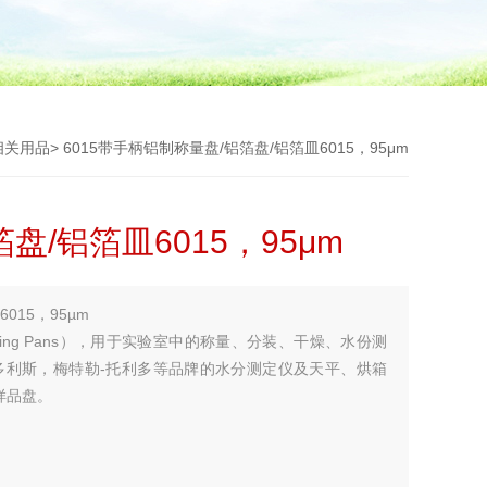
相关用品
> 6015带手柄铝制称量盘/铝箔盘/铝箔皿6015，95μm
/铝箔皿6015，95μm
015，95µm
Weighing Pans），用于实验室中的称量、分装、干燥、水份测
多利斯，梅特勒-托利多等品牌的水分测定仪及天平、烘箱
样品盘。