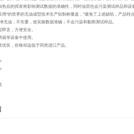
加热后的挥发将影响测试数据的准确性，同时油层也会污染测试样品和设
采用*的世界的无油成型技术生产铝制称量盘，*避免了上述缺陷，产品特
洁净无油，不失重，使实验数据准确；不会污染和黏附测试样品。
完即丢，方便安全。
烘箱等设备中使用。
质优良，价格却远低于同类进口产品。
m
m
盒
询