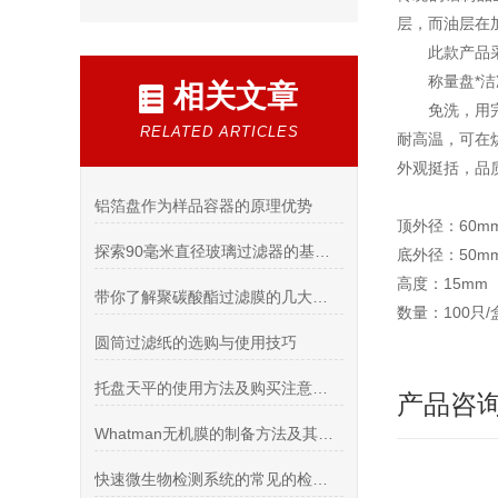
层，而油层在
此款产品
称量盘*
相关文章
免洗，用
RELATED ARTICLES
耐高温，可在
外观挺括，品
铝箔盘作为样品容器的原理优势
顶外径：60m
探索90毫米直径玻璃过滤器的基本原理与应用
底外径：50m
高度：15mm
带你了解聚碳酸酯过滤膜的几大性能
数量：100只/
圆筒过滤纸的选购与使用技巧
托盘天平的使用方法及购买注意事项
产品咨
Whatman无机膜的制备方法及其在化工、生物医药等领域的应用潜力
快速微生物检测系统的常见的检测标准