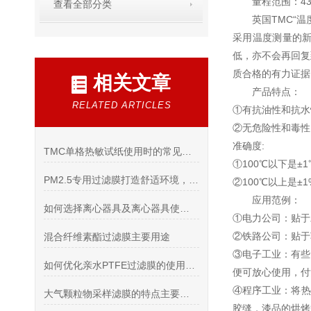
量程范围：4
查看全部分类
英国TMC“温
采用温度测量的
低，亦不会再回复
质合格的有力证据。
相关文章
产品特点：
RELATED ARTICLES
①有抗油性和抗水
②无危险性和毒性
准确度:
TMC单格热敏试纸使用时的常见问题
①100℃以下是±
PM2.5专用过滤膜打造舒适环境，享受清新空气
②100℃以上是±
应用范例：
如何选择离心器具及离心器具使用前的检查
①电力公司：贴于
②铁路公司：贴于
混合纤维素酯过滤膜主要用途
③电子工业：有些
如何优化亲水PTFE过滤膜的使用以提高实验效率？
便可放心使用，付
④程序工业：将热
大气颗粒物采样滤膜的特点主要包括哪些？
胶缝，漆品的烘烤