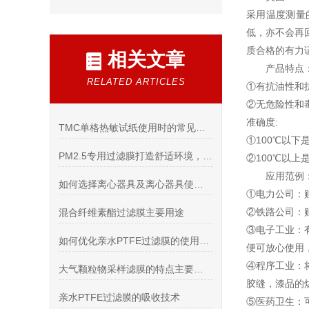
采用温度测量
低，亦不会再
质合格的有力证
相关文章
产品特点
RELATED ARTICLES
①有抗油性和
②无危险性和
准确度:
TMC单格热敏试纸使用时的常见问题
①100℃以下
PM2.5专用过滤膜打造舒适环境，享受清新空气
②100℃以上
应用范例
如何选择离心器具及离心器具使用前的检查
①电力公司：
②铁路公司：
混合纤维素酯过滤膜主要用途
③电子工业：
如何优化亲水PTFE过滤膜的使用以提高实验效率？
便可放心使用
④程序工业：
大气颗粒物采样滤膜的特点主要包括哪些？
胶缝，漆品的
亲水PTFE过滤膜的吸收技术
⑤医药卫生：