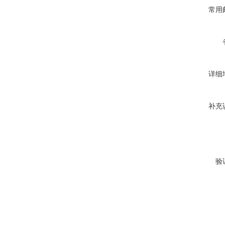
常用
详细
补充
验