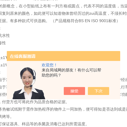
的新概念，在小型贴纸上布有一列方格或圆点，代表不同的温度值，当
回复到原来的颜色，如此便可以知道物体曾经历过的zui高温度，不须长
据。有多种款式可供选购。 （产品规格符合BS EN ISO 9001标准）
：
抗水性
毒性
是±1℃
欢迎您！
是±1%量程
来自局域网的朋友！有什么可以帮
：
助您的吗？
贴于发电机，电动机，变压器上，如发觉超温即表示系统中的某部分曾经
贴于车轮、轴箱、路轨上，定时检查是否超温，可保证车辆正常运转及行
有些电子组件，印刷电路板等如于运输中偶遇高温，便足以损坏其正常功
，付货方也可将此作为品质合格的证据。
将热敏试纸附于需作加热程序的物件上一同加热，便可得知是否达到或是
烘烤等。
可保证器具、样品等的杀菌及消毒已达到所需温度。