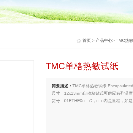
首页
>
产品中心
>
TMC热
TMC单格热敏试纸
简要描述：
TMC单格热敏试纸 Encapsulated 
尺寸：12x13mm自动粘贴式可供应右列温
货号：01ETHE0□□□D，□□□内是量程，
量程范围：110（℃）