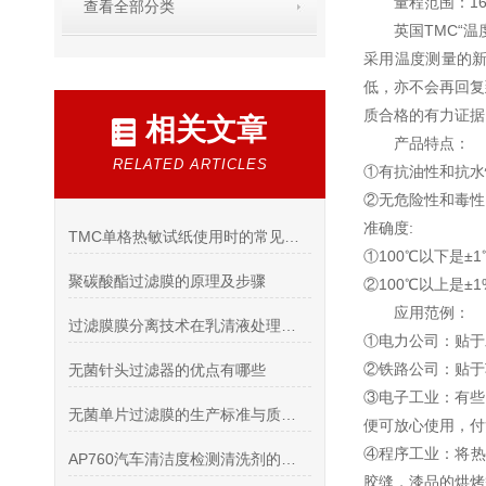
量程范围：1
查看全部分类
英国TMC“温
采用温度测量的
低，亦不会再回复
质合格的有力证据。
相关文章
产品特点：
RELATED ARTICLES
①有抗油性和抗水
②无危险性和毒性
准确度:
TMC单格热敏试纸使用时的常见问题
①100℃以下是±
聚碳酸酯过滤膜的原理及步骤
②100℃以上是±
应用范例：
过滤膜膜分离技术在乳清液处理上的运用
①电力公司：贴于
②铁路公司：贴于
无菌针头过滤器的优点有哪些
③电子工业：有些
无菌单片过滤膜的生产标准与质量控制分析
便可放心使用，付
④程序工业：将热
AP760汽车清洁度检测清洗剂的产品特性和生产工艺
胶缝，漆品的烘烤