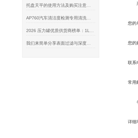
托盘天平的使用方法及购买注意事项
AP760汽车清洁度检测专用清洗剂的产品性能和使用建议
您的
2026 压力罐优质供货商榜单：1L/5L/10L 压力罐代理商口碑汇总推荐
您的
我们来简单分享表面过滤与深度过滤的区别
联系
常用
详细