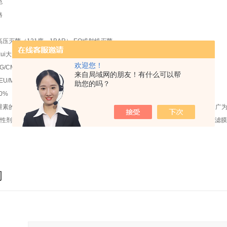
色
格
压灭菌（121度，1BAR）,EO或射线灭菌
ui大
欢迎您！
G/CM2
来自局域网的朋友！有什么可以帮
U/ML
助您的吗？
0%
素的混合物不具有生物活性，使MF-Millipore表面滤膜成为分析和研究应用中zui
活性剂的MF-Millipore滤膜包含极少量的润湿剂，其水溶出物比标准的MF-Millipore滤
询