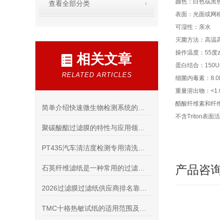
颜色：白色或黑
查看全部分类
表面：光面或网
可湿性：亲水
灭菌方法：高温高
操作温度：55度z
相关文章
蛋白结合：150U
RELATED ARTICLES
细菌内毒素：8.0E
重量溶出物：<1.
醋酸纤维素和纤维
简单介绍快速微生物检测系统的检测标准
不含Triton表面
聚碳酸酯过滤膜的特性与应用领域详解
PT435汽车清洁度检测专用清洗剂的核心特点
产品咨
石英纤维滤纸是一种常用的过滤材料应用原理主要包括以下几个方面
2026过滤膜过滤纸供应商排名靠前测评：怎么挑选正规进口耗材？
TMC十格热敏试纸的适用范围及寿命长短