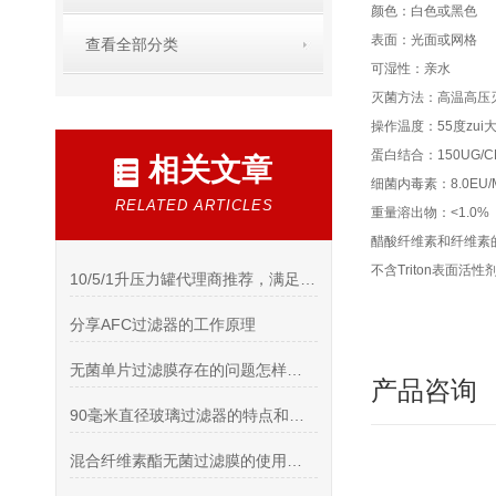
颜色：白色或黑色
表面：光面或网格
查看全部分类
可湿性：亲水
灭菌方法：高温高压灭
操作温度：55度zui
蛋白结合：150UG/C
相关文章
细菌内毒素：8.0EU/
RELATED ARTICLES
重量溶出物：<1.0%
醋酸纤维素和纤维素的
不含Triton表面活性
10/5/1升压力罐代理商推荐，满足高纯度应用场景
分享AFC过滤器的工作原理
无菌单片过滤膜存在的问题怎样处理
产品咨询
90毫米直径玻璃过滤器的特点和工艺流程说明
混合纤维素酯无菌过滤膜的使用注意事项与维护