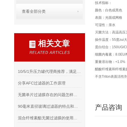
技术指标：
颜色：白色或黑色
查看全部分类
表面：光面或网格
可湿性：亲水
灭菌方法：高温高压灭
操作温度：55度zui
相关文章
蛋白结合：150UG/C
RELATED ARTICLES
细菌内毒素：8.0EU/
重量溶出物：<1.0%
醋酸纤维素和纤维素的
10/5/1升压力罐代理商推荐，满足高纯度应用场景
不含Triton表面活性
分享AFC过滤器的工作原理
无菌单片过滤膜存在的问题怎样处理
产品咨询
90毫米直径玻璃过滤器的特点和工艺流程说明
混合纤维素酯无菌过滤膜的使用注意事项与维护