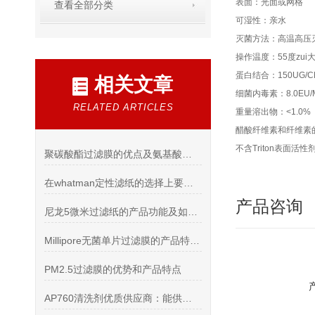
表面：光面或网格
查看全部分类
可湿性：亲水
灭菌方法：高温高压灭
操作温度：55度zui
蛋白结合：150UG/C
相关文章
细菌内毒素：8.0EU/
RELATED ARTICLES
重量溶出物：<1.0%
醋酸纤维素和纤维素的
不含Triton表面活性
聚碳酸酯过滤膜的优点及氨基酸膜过滤浓缩工艺特点
在whatman定性滤纸的选择上要考虑这几点
产品咨询
尼龙5微米过滤纸的产品功能及如何使用
Millipore无菌单片过滤膜的产品特点和三种过滤方式介绍
PM2.5过滤膜的优势和产品特点
AP760清洗剂优质供应商：能供正品+配套耗材的更省心