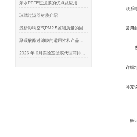
亲水PTFE过滤膜的优点及应用
联系
玻璃过滤器材质介绍
浅析影响空气PM2.5监测质量的因素及方法
常用
聚碳酸酯过滤膜的适用性和产品优势介绍
2026 年 6月实验室滤膜代理商排行榜 (口碑精选・靠谱授权代理商推荐)
详细
补充
验