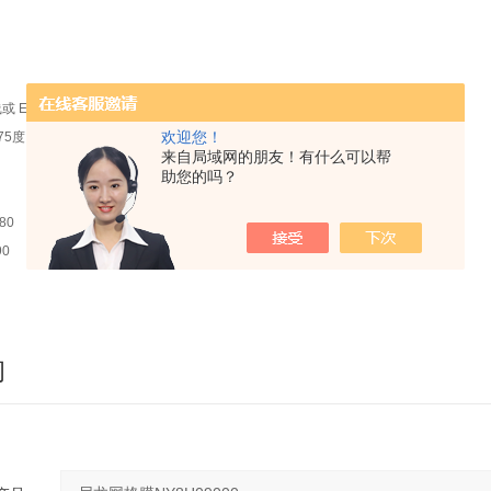
或 EO 相容
欢迎您！
75度
来自局域网的朋友！有什么可以帮
助您的吗？
80
0
询