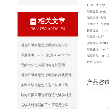
可润湿性:亲水
滤膜颜色: 白色
滤膜表面: 光面
相关文章
灭菌方法：γ 射线
RELATED ARTICLES
操作温度：zui大
孔隙率 %: 47
滤膜代码: NY8H
混合纤维素酯过滤膜的制备方法
滤膜孔径，µm: 1
深度评测：2026 默克 & Whatman 授权代理商（进口耗材综合资质 / 供货 / 售后实力榜单）
滤膜直径，mm: 9
数量/包装:50
无菌针头过滤器的特点和适用
混合纤维素酯过滤膜的种类及用途
产品咨
实验室铝箔盘怎么选？认准上海希和优质代理商
如何根据应用选择合适的滤膜材质
连续式过滤器的工艺原理是怎样的？