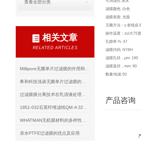
可润湿性:亲水
查看全部分类
滤膜颜色: 白色
滤膜表面: 光面
灭菌方法：γ 射线或 
操作温度：zui大75
相关文章
孔隙率 %: 47
RELATED ARTICLES
滤膜代码: NY8H
滤膜孔径，µm: 180
滤膜直径，mm: 90
Millipore无菌单片过滤膜的作用和优点说明
数量/包装:50
希和科技浅谈无菌单片过滤膜的应用是大势所趋
过滤膜膜分离技术在乳清液处理上的运用
产品咨询
1851-032石英纤维滤纸QM-A 32mm具有以下优势
WHATMAN无机膜材料的多样性及特点
亲水PTFE过滤膜的优点及应用