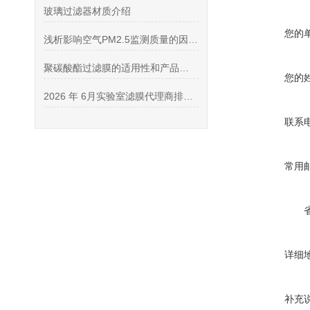
玻璃过滤器材质介绍
您的
浅析影响空气PM2.5监测质量的因素及方法
聚碳酸酯过滤膜的适用性和产品优势介绍
您的
2026 年 6月实验室滤膜代理商排行榜 (口碑精选・靠谱授权代理商推荐)
联系
常用
详细
补充