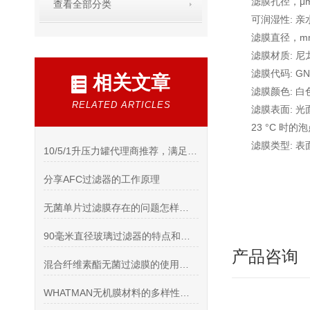
滤膜孔径，μm:
查看全部分类
可润湿性: 亲
滤膜直径，mm
滤膜材质: 尼
滤膜代码: G
相关文章
滤膜颜色: 白
RELATED ARTICLES
滤膜表面: 光
23 °C 时的泡点
滤膜类型: 表
10/5/1升压力罐代理商推荐，满足高纯度应用场景
分享AFC过滤器的工作原理
无菌单片过滤膜存在的问题怎样处理
90毫米直径玻璃过滤器的特点和工艺流程说明
产品咨询
混合纤维素酯无菌过滤膜的使用注意事项与维护
WHATMAN无机膜材料的多样性及特点