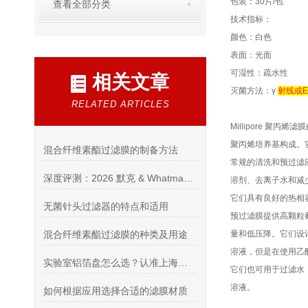
包装：30片/包
查看全部分类
技术指标：
颜色：白色
表面：光面
可湿性：疏水性
相关文章
灭菌方法：γ
射线或E
RELATED ARTICLES
Millipore 聚丙烯滤
聚丙烯培养基构成。
混合纤维素酯过滤膜的制备方法
常规的清洗和预过滤
深度评测：2026 默克 & Whatman 授权代理商（进口耗材综合资质 / 供货 / 售后实力榜单）
溶剂、去离子水和减
它们具有良好的热相
无菌针头过滤器的特点和适用
预过滤膜提供高颗粒
混合纤维素酯过滤膜的种类及用途
量和低压降。它们设
溶液，但是在使用乙
实验室铝箔盘怎么选？认准上海希和优质代理商
它们也可用于过滤水
溶液。
如何根据应用选择合适的滤膜材质