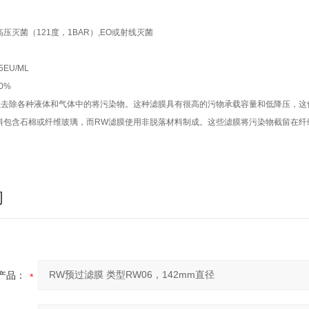
压灭菌（121度，1BAR）,EO或射线灭菌
EU/ML
0%
以去除各种液体和气体中的将污染物。这种滤膜具有很高的污物承载容量和低降压，这
料包含石棉或纤维玻璃，而RW滤膜使用非脱落材料制成。这些滤膜将污染物截留在纤
询
产品：