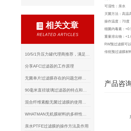
可湿性：亲水
灭菌方法：高温高
操作温度：70度
相关文章
细菌内毒素：<0.5
RELATED ARTICLES
重量溶出物：<1.
RW预过滤膜可
传统预过滤膜材
10/5/1升压力罐代理商推荐，满足高纯度应用场景
分享AFC过滤器的工作原理
无菌单片过滤膜存在的问题怎样处理
产品咨
90毫米直径玻璃过滤器的特点和工艺流程说明
混合纤维素酯无菌过滤膜的使用注意事项与维护
WHATMAN无机膜材料的多样性及特点
亲水PTFE过滤膜的操作方法及作用