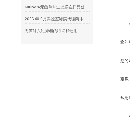
Millipore无菌单片过滤膜在样品处理中的应用
2026 年 6月实验室滤膜代理商排行榜 (口碑精选・靠谱授权代理商推荐)
无菌针头过滤器的特点和适用
您的
您的
联系
常用