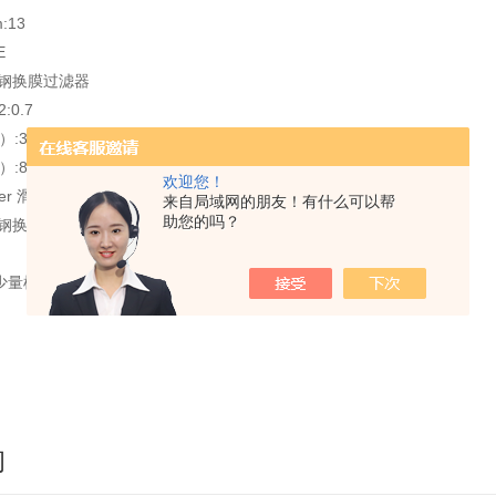
:13
E
锈钢换膜过滤器
0.7
）:3.8
）:8.9
欢迎您！
uer 滑动接头
来自局域网的朋友！有什么可以帮
助您的吗？
换膜过滤器 13mm 1 个/包装
少量样品，精确的进行颗粒污染物分析。
询