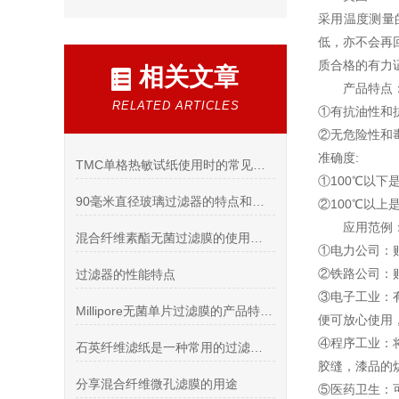
采用温度测量
低，亦不会再
质合格的有力证
相关文章
产品特点
RELATED ARTICLES
①有抗油性和
②无危险性和
准确度:
TMC单格热敏试纸使用时的常见问题
①100℃以下
90毫米直径玻璃过滤器的特点和工艺流程说明
②100℃以上
应用范例
混合纤维素酯无菌过滤膜的使用注意事项与维护
①电力公司：
②铁路公司：
过滤器的性能特点
③电子工业：
Millipore无菌单片过滤膜的产品特点和三种过滤方式介绍
便可放心使用
④程序工业：
石英纤维滤纸是一种常用的过滤材料应用原理主要包括以下几个方面
胶缝，漆品的
分享混合纤维微孔滤膜的用途
⑤医药卫生：