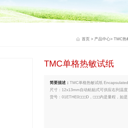
首页
>
产品中心
>
TMC
TMC单格热敏试纸
简要描述：
TMC单格热敏试纸 Encapsulated 
尺寸：12x13mm自动粘贴式可供应右列温
货号：01ETHE0□□□D，□□□内是量程，
量程范围：46（℃）