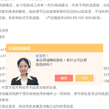
的新概念，在小型贴纸上布有一列方格或圆点，代表不同的温度值，当
回复到原来的颜色，如此便可以知道物体曾经历过的zui高温度，不须长
据。有多种款式可供选购。 （产品规格符合BS EN ISO 9001标准）
：
抗水性
毒性
是±1℃
欢迎您！
是±1%量程
来自局域网的朋友！有什么可以帮
：
助您的吗？
贴于发电机，电动机，变压器上，如发觉超温即表示系统中的某部分曾经
贴于车轮、轴箱、路轨上，定时检查是否超温，可保证车辆正常运转及行
有些电子组件，印刷电路板等如于运输中偶遇高温，便足以损坏其正常功
，付货方也可将此作为品质合格的证据。
将热敏试纸附于需作加热程序的物件上一同加热，便可得知是否达到或是
烘烤等。
可保证器具、样品等的杀菌及消毒已达到所需温度。