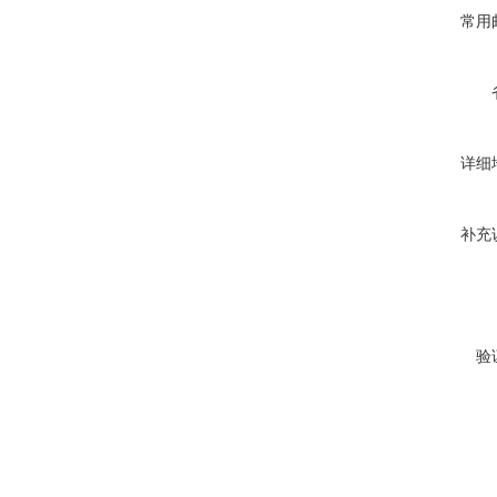
常用
详细
补充
验