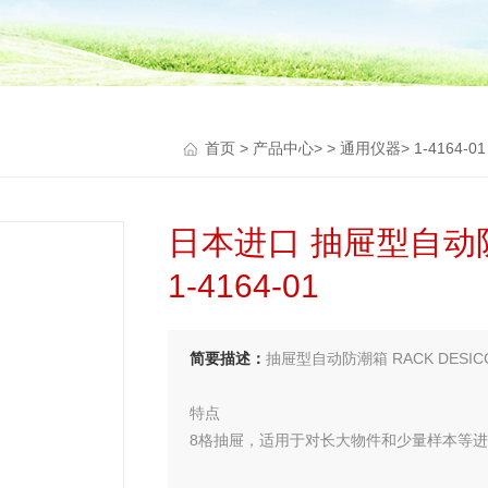
首页
>
产品中心
> >
通用仪器
> 1-4164
日本进口 抽屉型自动防潮
1-4164-01
简要描述：
抽屉型自动防潮箱 RACK DESICCA
特点
8格抽屉，适用于对长大物件和少量样本等
主体・和抽屉同为透明的，便于确认内容物