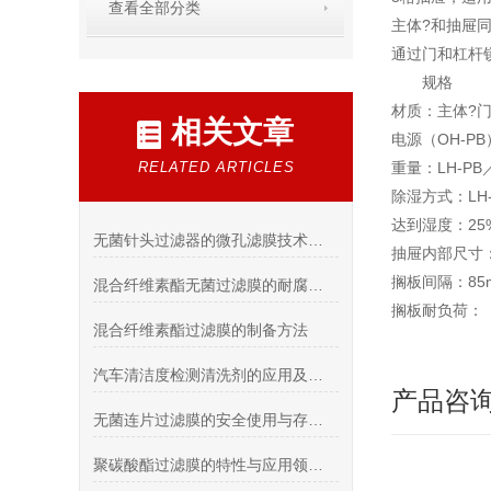
查看全部分类
主体?和抽屉
通过门和杠杆
规格
材质：主体?门
相关文章
电源（OH-PB
RELATED ARTICLES
重量：LH-PB
除湿方式：LH
达到湿度：25
无菌针头过滤器的微孔滤膜技术与微生物拦截原理
抽屉内部尺寸：1
搁板间隔：8
混合纤维素酯无菌过滤膜的耐腐蚀性能测试分析
搁板耐负荷：
混合纤维素酯过滤膜的制备方法
汽车清洁度检测清洗剂的应用及使用方法
产品咨
无菌连片过滤膜的安全使用与存储指南说明
聚碳酸酯过滤膜的特性与应用领域详解