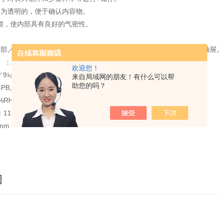
同为透明的，便于确认内容物。
锁，使内部具有良好的气密性。
部／PMMA（丙烯树脂）、 门密封垫／乳胶海绵＋氯丁橡胶皮膜、 抽屉
）：AC100～240V 50/60? 3W、电源线度：2m（2P插头）
欢迎您！
／9㎏、OH-PB／9.5㎏
来自局域网的朋友！有什么可以帮
助您的吗？
-PB／硅胶方式、 OH-PB／电解排出H2O（使用固体高分子电解质膜）
%RH（箱内无负荷时?根据使用环境）
13×494×68mm
5mm
询