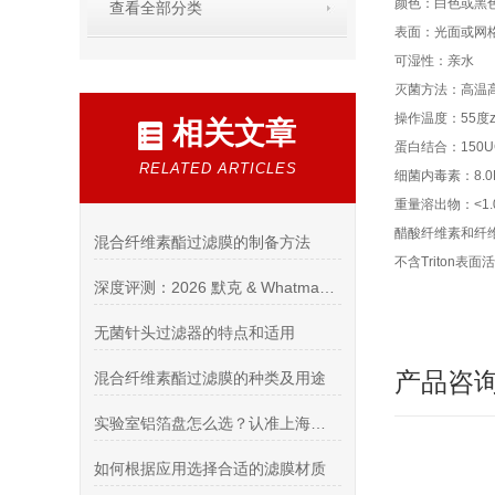
颜色：白色或黑
查看全部分类
表面：光面或网
可湿性：亲水
灭菌方法：高温高
操作温度：55度z
相关文章
蛋白结合：150U
RELATED ARTICLES
细菌内毒素：8.0E
重量溶出物：<1.
醋酸纤维素和纤维
混合纤维素酯过滤膜的制备方法
不含Triton表面
深度评测：2026 默克 & Whatman 授权代理商（进口耗材综合资质 / 供货 / 售后实力榜单）
无菌针头过滤器的特点和适用
产品咨
混合纤维素酯过滤膜的种类及用途
实验室铝箔盘怎么选？认准上海希和优质代理商
如何根据应用选择合适的滤膜材质