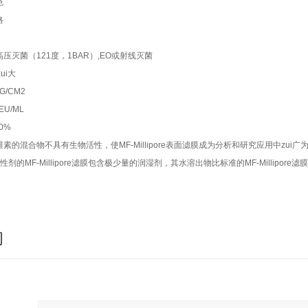
色
格
压灭菌（121度，1BAR）,EO或射线灭菌
ui大
G/CM2
U/ML
0%
素的混合物不具有生物活性，使MF-Millipore表面滤膜成为分析和研究应用中zui
活性剂的MF-Millipore滤膜包含极少量的润湿剂，其水溶出物比标准的MF-Millipore滤
询