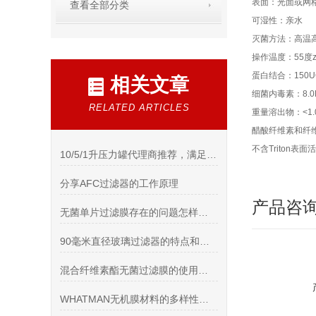
表面：光面或网
查看全部分类
可湿性：亲水
灭菌方法：高温高
操作温度：55度z
蛋白结合：150U
相关文章
细菌内毒素：8.0E
RELATED ARTICLES
重量溶出物：<1.
醋酸纤维素和纤维
不含Triton表面
10/5/1升压力罐代理商推荐，满足高纯度应用场景
分享AFC过滤器的工作原理
产品咨
无菌单片过滤膜存在的问题怎样处理
90毫米直径玻璃过滤器的特点和工艺流程说明
混合纤维素酯无菌过滤膜的使用注意事项与维护
WHATMAN无机膜材料的多样性及特点