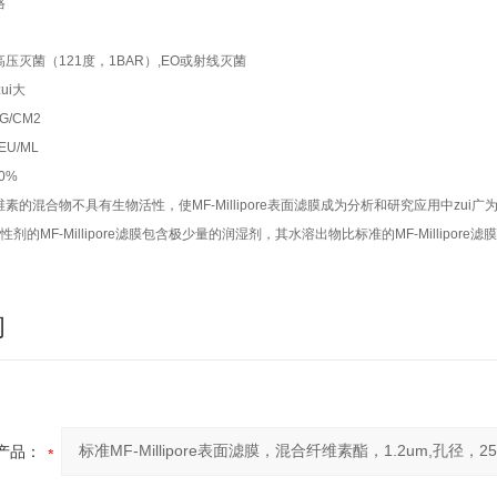
格
压灭菌（121度，1BAR）,EO或射线灭菌
ui大
G/CM2
U/ML
0%
素的混合物不具有生物活性，使MF-Millipore表面滤膜成为分析和研究应用中zui
活性剂的MF-Millipore滤膜包含极少量的润湿剂，其水溶出物比标准的MF-Millipore滤
询
产品：