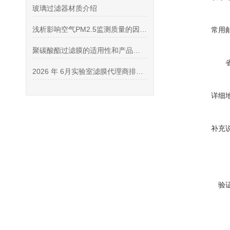
玻璃过滤器材质介绍
浅析影响空气PM2.5监测质量的因素及方法
常用
聚碳酸酯过滤膜的适用性和产品优势介绍
2026 年 6月实验室滤膜代理商排行榜 (口碑精选・靠谱授权代理商推荐)
详细
补充
验