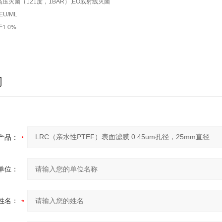
压灭菌（121度，1BAR）,EO或射线灭菌
U/ML
1.0%
询
产品：
单位：
姓名：