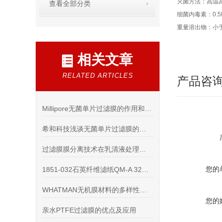
灭菌方法：高温高
查看全部分类
细菌内毒素：0.5E
重量溶出物：小于
相关文章
RELATED ARTICLES
产品咨
Millipore无菌单片过滤膜的作用和优点说明
希和科技浅谈无菌单片过滤膜的应用是大势所趋
过滤膜膜分离技术在乳清液处理上的运用
您的
1851-032石英纤维滤纸QM-A 32mm具有以下优势
WHATMAN无机膜材料的多样性及特点
您的
亲水PTFE过滤膜的优点及应用