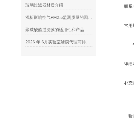
玻璃过滤器材质介绍
联系
浅析影响空气PM2.5监测质量的因素及方法
常用
聚碳酸酯过滤膜的适用性和产品优势介绍
2026 年 6月实验室滤膜代理商排行榜 (口碑精选・靠谱授权代理商推荐)
详细
补充
验