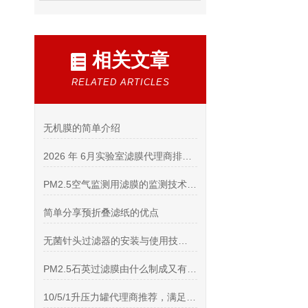
相关文章
RELATED ARTICLES
无机膜的简单介绍
2026 年 6月实验室滤膜代理商排行榜 (口碑精选・靠谱授权代理商推荐)
PM2.5空气监测用滤膜的监测技术对比
简单分享预折叠滤纸的优点
无菌针头过滤器的安装与使用技巧说明
PM2.5石英过滤膜由什么制成又有哪些产品特征
10/5/1升压力罐代理商推荐，满足高纯度应用场景