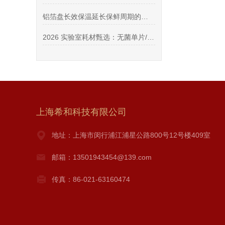
铝箔盘长效保温延长保鲜周期的方法
2026 实验室耗材甄选：无菌单片/连片/针头过滤膜 + 不锈钢过滤器供货商
上海希和科技有限公司
地址：上海市闵行浦江浦星公路800号12号楼409室
邮箱：13501943454@139.com
传真：86-021-63160474