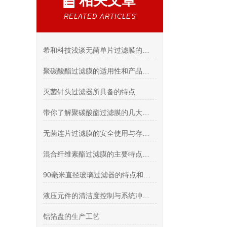
相关文章
RELATED ARTICLES
希和科技浅谈无菌单片过滤膜的应用是大势所趋
聚碳酸酯过滤膜的适用性和产品优势介绍
灭菌针头过滤器所具备的特点
带你了解聚碳酸酯过滤膜的几大性能
无菌连片过滤膜的安全使用与存储指南说明
混合纤维素酯过滤膜的主要特点是孔径可调和渗透性好
90毫米直径玻璃过滤器的特点和工艺流程说明
液压元件的清洁度控制与系统冲洗-上海希和
铝箔盘的生产工艺