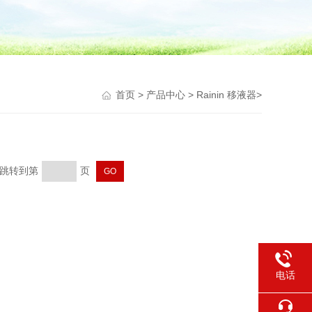
首页
>
产品中心
>
Rainin 移液器
>
页 跳转到第
页
电话