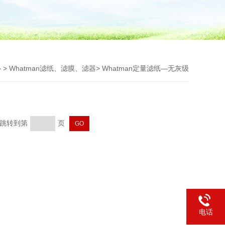
心
>
Whatman滤纸、滤膜、滤器
>
Whatman定量滤纸—无灰级
页 跳转到第
页
电话