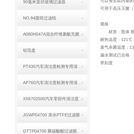
可以省去取内塞的
90毫米直径玻璃过滤器
可用于高压灭菌（
NO.84圆筒过滤纸
规格
材质：瓶体 
A080H047A混合纤维素酯无菌过滤膜
耐热温度：121℃
蒸气杀菌温度：13
铝箔盘
漏水测试已合格
帯刻度
PT435汽车清洁度检测专用清洗剂
AP760汽车清洁度检测专用清洗剂
XX6702500汽车零部件清洁度专用喷枪
JGWP04700 亲水PTFE过滤膜
GTTP04700 聚碳酸酯过滤膜